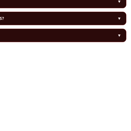
▼
S?
▼
▼