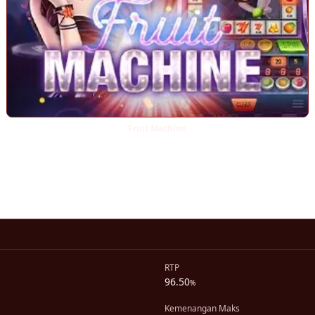
Fruit Machine
RTP
96.50
%
Kemenangan Maks