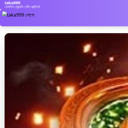
taka999
মোবাইল-ফ্রেন্ডলি গেমিং প্ল্যাটফর্ম