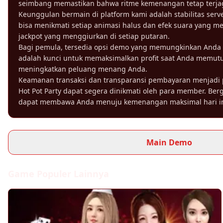
seimbang memastikan bahwa ritme kemenangan tetap terjaga
Keunggulan bermain di platform kami adalah stabilitas serv
bisa menikmati setiap animasi halus dan efek suara yang m
jackpot yang menggiurkan di setiap putaran.
Bagi pemula, tersedia opsi demo yang memungkinkan Anda me
adalah kunci untuk memaksimalkan profit saat Anda memutuska
meningkatkan peluang menang Anda.
Keamanan transaksi dan transparansi pembayaran menjadi p
Hot Pot Party dapat segera dinikmati oleh para member. B
dapat membawa Anda menuju kemenangan maksimal hari in
Main Demo
Game Populer Lainnya