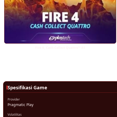
Fire 4_ Cash Collect Quattro™ A1
Spesifikasi Game
Provider
Pragmatic Play
Volatilitas