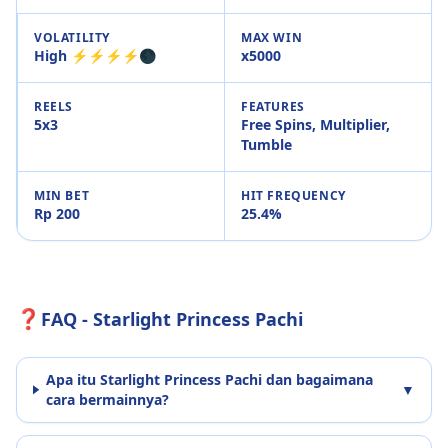
VOLATILITY
MAX WIN
High ⚡⚡⚡⚡🌑
x5000
REELS
FEATURES
5x3
Free Spins, Multiplier,
Tumble
MIN BET
HIT FREQUENCY
Rp 200
25.4%
❓
FAQ - Starlight Princess Pachi
Apa itu Starlight Princess Pachi dan bagaimana
▼
cara bermainnya?