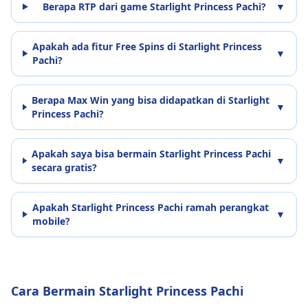
Berapa RTP dari game Starlight Princess Pachi?
▼
Apakah ada fitur Free Spins di Starlight Princess
▼
Pachi?
Berapa Max Win yang bisa didapatkan di Starlight
▼
Princess Pachi?
Apakah saya bisa bermain Starlight Princess Pachi
▼
secara gratis?
Apakah Starlight Princess Pachi ramah perangkat
▼
mobile?
Cara Bermain Starlight Princess Pachi