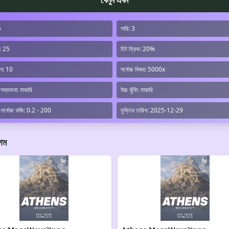
খেলুন এখন
5
সারি: 3
: 25
হিট ফ্রিক: 20%
পিন: 10
সর্বোচ্চ বিজয়: 5000x
 সম্ভাবনা: মাঝারি
উচ্চ ঝুঁকি: মাঝারি
-সর্বোচ্চ বাজি: 0.2 - 200
মুক্তির তারিখ: 2025-12-29
েম