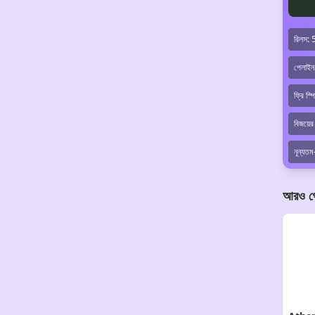
রিলস: 
পেলাইন
ফ্রি স্
বিজয়ের
নূন্যতম
আরও গ