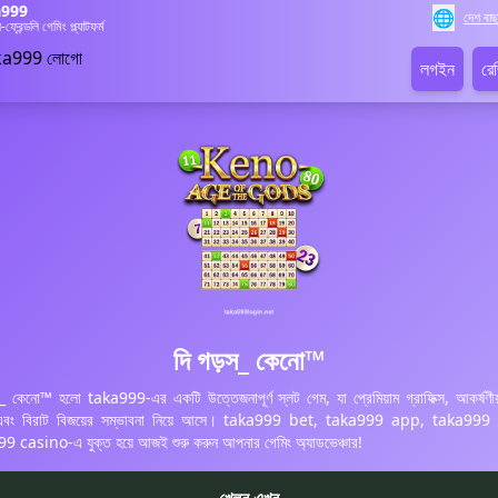
a999
🌐
দেশ বাছ
্রেন্ডলি গেমিং প্ল্যাটফর্ম
লগইন
রেজ
দি গড়স_ কেনো™
_ কেনো™ হলো taka999-এর একটি উত্তেজনাপূর্ণ স্লট গেম, যা প্রেমিয়াম গ্রাফিক্স, আকর্ষণী
এবং বিরাট বিজয়ের সম্ভাবনা নিয়ে আসে। taka999 bet, taka999 app, taka999
9 casino-এ যুক্ত হয়ে আজই শুরু করুন আপনার গেমিং অ্যাডভেঞ্চার!